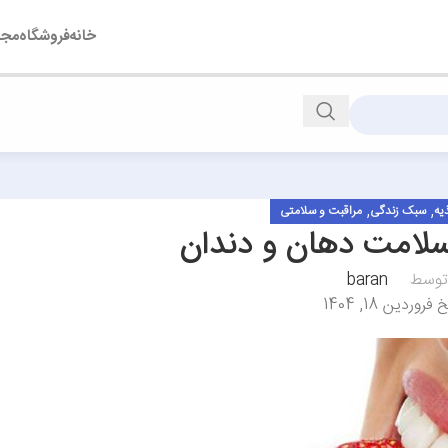
خانه
فروشگاه
مجل
,
,
یه
سبک زندگی
مراقبت و سلامتی
 سلامت دهان و دندان
توسط
baran
فروردین 18, 1404