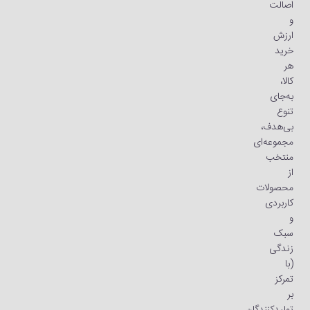
اصالت
و
ارزش
خرید
هر
کالا،
به‌جای
تنوع
بی‌هدف،
مجموعه‌ای
منتخب
از
محصولات
کاربردی
و
سبک
زندگی
(با
تمرکز
بر